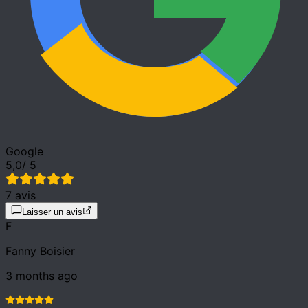
Google
5,0
/ 5
7 avis
Laisser un avis
F
Fanny Boisier
3 months ago