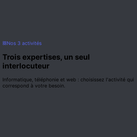
A domicile
Geneve + 50 km
Ain, Haute-Savoie et alentours.
Nos 3 activités
Trois expertises,
un seul
interlocuteur
Informatique, téléphonie et web : choisissez l'activité qui
correspond à votre besoin.