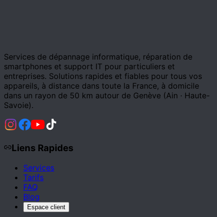
Services de dépannage informatique, réparation de
smartphones et support IT pour particuliers et
entreprises. Solutions rapides et fiables pour tous vos
appareils, à distance dans toute la France, à domicile
dans un rayon de 50 km autour de Genève (Ain · Haute-
Savoie).
Liens Rapides
Services
Tarifs
FAQ
Blog
Espace client