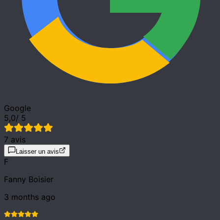
Google
5,0
/ 5
7 avis
Laisser un avis
F
Fanny Boisier
3 months ago