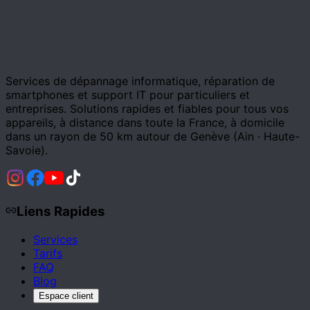
Services de dépannage informatique, réparation de
smartphones et support IT pour particuliers et
entreprises. Solutions rapides et fiables pour tous vos
appareils, à distance dans toute la France, à domicile
dans un rayon de 50 km autour de Genève (Ain · Haute-
Savoie).
Liens Rapides
Services
Tarifs
FAQ
Blog
Espace client