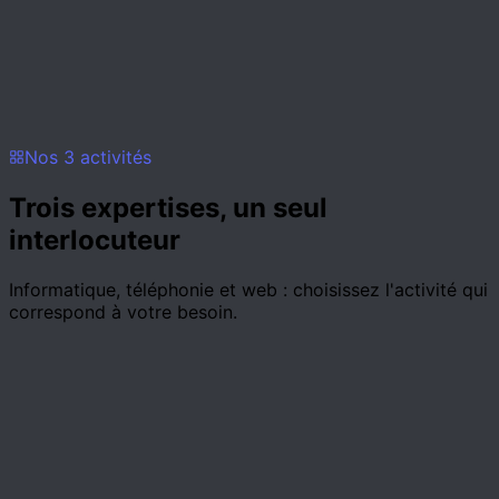
A domicile
Geneve + 50 km
Ain, Haute-Savoie et alentours.
Nos 3 activités
Trois expertises,
un seul
interlocuteur
Informatique, téléphonie et web : choisissez l'activité qui
correspond à votre besoin.